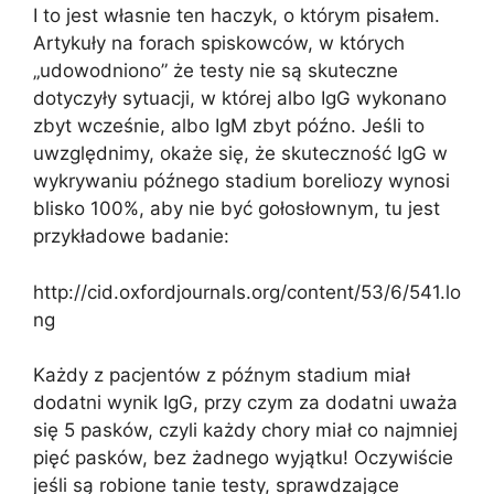
I to jest własnie ten haczyk, o którym pisałem.
Artykuły na forach spiskowców, w których
„udowodniono” że testy nie są skuteczne
dotyczyły sytuacji, w której albo IgG wykonano
zbyt wcześnie, albo IgM zbyt późno. Jeśli to
uwzględnimy, okaże się, że skuteczność IgG w
wykrywaniu późnego stadium boreliozy wynosi
blisko 100%, aby nie być gołosłownym, tu jest
przykładowe badanie:
http://cid.oxfordjournals.org/content/53/6/541.lo
ng
Każdy z pacjentów z późnym stadium miał
dodatni wynik IgG, przy czym za dodatni uważa
się 5 pasków, czyli każdy chory miał co najmniej
pięć pasków, bez żadnego wyjątku! Oczywiście
jeśli są robione tanie testy, sprawdzające