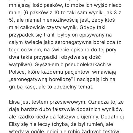
mniejszą ilość pasków, to może ich wyjść nieco
mniej (6 pasków z 10 to taki sam wynik, jak 3 z
5), ale niemal niemożliwością jest, żeby ktoś
miał całkowicie czysty wynik. Gdyby taki
przypadek się trafił, byłby on opisywany na
całym świecie jako seronegatywna borelioza (z
tego co wiem, na świecie opisano do tej pory
dwa takie przypadki i obydwa są dość
wątpliwe). Słyszałem o pseudolekarkach w
Polsce, które każdemu pacjentowi wmawiają
„seronegatywną boreliozę” i naciągają ich na
grubą kasę, ale to oddzielny temat.
Elisa jest testem przesiewowym. Oznacza to, że
daje bardzo dużo fałszywie dodatnich wyników,
ale rzadko kiedy da fałszywie ujemny. Dodatniej
Elisy się nie leczy (chyba, że był rumień, ale
wtedy w ogóle lepiej nie robić żadnych testów,