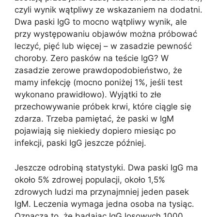
czyli wynik wątpliwy ze wskazaniem na dodatni.
Dwa paski IgG to mocno wątpliwy wynik, ale
przy występowaniu objawów można próbować
leczyć, pięć lub więcej – w zasadzie pewność
choroby. Zero pasków na teście IgG? W
zasadzie zerowe prawdopodobieństwo, że
mamy infekcję (mocno poniżej 1%, jeśli test
wykonano prawidłowo). Wyjątki to złe
przechowywanie próbek krwi, które ciągle się
zdarza. Trzeba pamiętać, że paski w IgM
pojawiają się niekiedy dopiero miesiąc po
infekcji, paski IgG jeszcze później.
Jeszcze odrobiną statystyki. Dwa paski IgG ma
około 5% zdrowej populacji, około 1,5%
zdrowych ludzi ma przynajmniej jeden pasek
IgM. Leczenia wymaga jedna osoba na tysiąc.
Oznacza to, że badając IgG losowych 1000