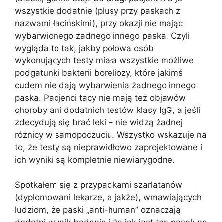
wszystkie dodatnie (plusy przy paskach z
nazwami łacińskimi), przy okazji nie mając
wybarwionego żadnego innego paska. Czyli
wygląda to tak, jakby połowa osób
wykonujących testy miała wszystkie możliwe
podgatunki bakterii boreliozy, które jakimś
cudem nie dają wybarwienia żadnego innego
paska. Pacjenci tacy nie mają też objawów
choroby ani dodatnich testów klasy IgG, a jeśli
zdecydują się brać leki – nie widzą żadnej
różnicy w samopoczuciu. Wszystko wskazuje na
to, że testy są nieprawidłowo zaprojektowane i
ich wyniki są kompletnie niewiarygodne.
Spotkałem się z przypadkami szarlatanów
(dyplomowani lekarze, a jakże), wmawiających
ludziom, że paski „anti-human” oznaczają
dodatni wynik badania i że jak jest ten pasek na