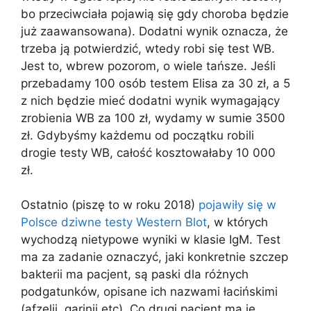
bo przeciwciała pojawią się gdy choroba będzie
już zaawansowana). Dodatni wynik oznacza, że
trzeba ją potwierdzić, wtedy robi się test WB.
Jest to, wbrew pozorom, o wiele tańsze. Jeśli
przebadamy 100 osób testem Elisa za 30 zł, a 5
z nich będzie mieć dodatni wynik wymagający
zrobienia WB za 100 zł, wydamy w sumie 3500
zł. Gdybyśmy każdemu od początku robili
drogie testy WB, całość kosztowałaby 10 000
zł.
Ostatnio (piszę to w roku 2018)
pojawiły się w
Polsce dziwne testy Western Blot
, w których
wychodzą nietypowe wyniki w klasie IgM. Test
ma za zadanie oznaczyć, jaki konkretnie szczep
bakterii ma pacjent, są paski dla różnych
podgatunków, opisane ich nazwami łacińskimi
(afzelii, garinii etc). Co drugi pacjent ma je