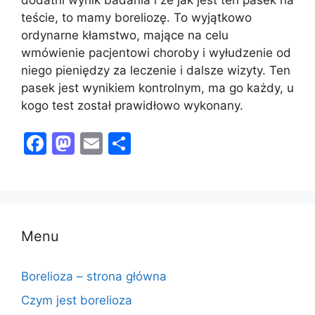
teście, to mamy boreliozę. To wyjątkowo
ordynarne kłamstwo, mające na celu
wmówienie pacjentowi choroby i wyłudzenie od
niego pieniędzy za leczenie i dalsze wizyty. Ten
pasek jest wynikiem kontrolnym, ma go każdy, u
kogo test został prawidłowo wykonany.
F
M
E
S
a
a
m
h
c
st
ai
ar
e
o
l
e
b
d
Menu
o
o
o
n
Borelioza – strona główna
k
Czym jest borelioza