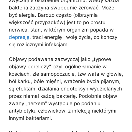
zwyczajne osłabienie organizmu, wtedy każda
bakteria zaczyna swobodnie żerować. Może
być alergia. Bardzo często (olbrzymia
większość przypadków) jest to po prostu
nerwica, stan, w którym organizm popada w
depresję
, traci energię i wolę życia, co kończy
się rozlicznymi infekcjami.
Objawy podawane zazwyczaj jako „typowe
objawy boreliozy”, czyli ogólne łamanie w
kościach, złe samopoczucie, tzw wata w głowie,
ból karku, bóle mięśni, wrażenie bycia pijanym,
są efektami działania endotoksyn wydzielanych
przez niemal każdą bakterię. Podobnie objaw
zwany „herxem” występuje po podaniu
antybiotyku człowiekowi z infekcją niektórymi
innymi bakteriami.