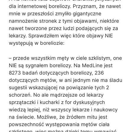
dla internetowej boreliozy. Przyznam, że nawet
mnie w przeszłości zmyliło gigantyczne
namnożenie stronek z tymi objawami, niektóre
nawet tworzone przez ludzi podających się za
lekarzy. Sprawdziłem więc które objawy NIE
występują w boreliozie:
– przede wszystkim męty w ciele szklistym, one
NIE są sygnałem boreliozy. Na MedLine jest
8273 badań dotyczących boreliozy, 236
dotyczących mętów, w ani jednym nie ma śladu
sugestii wskazującej na powiązanie tych 2
schorzeń. No ale mądrzejsze od lekarzy
sprzątaczki i kucharki z for dyskusyjnych
wiedzą lepiej, niż wszyscy lekarze i naukowcy
na świecie. Możliwe, że źródłem mitu jest
powszechność występowania mętów ciała
szklistego, więc można dzięki temu wmawiać