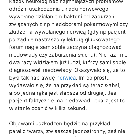
Każdy neurolog bez najmniejszych problemów
odróżni uszkodzenia układu nerwowego
wywołane działaniem bakterii od zaburzeń
związanych z np niedoborami pokarmowymi czy
złudzenia wywołanego nerwicą (gdy np pacjent
porządnie nastraszony lekturą głupkowatego
forum nagle sam sobie zaczyna diagnozować
niedowłady czy zaburzenia słuchu). Nie raz i nie
dwa razy widziałem już ludzi, którzy sami sobie
diagnozowali niedowłady. Okazywało się, że to
była tak naprawdę
nerwica
. Im po prostu
wydawało się, że na przykład są teraz słabsi,
albo jedna ręka jest słabsza od drugiej. Jeśli
pacjent faktycznie ma niedowład, lekarz jest to
w stanie ocenić w kilka sekund.
Objawami uszkodzeń będzie na przykład
paraliż twarzy, zwłaszcza jednostronny, zaś nie