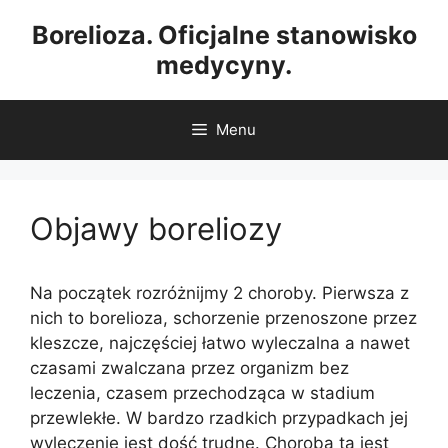
Przejdź
Borelioza. Oficjalne stanowisko
do
medycyny.
treści
Menu
Objawy boreliozy
Na początek rozróżnijmy 2 choroby. Pierwsza z
nich to borelioza, schorzenie przenoszone przez
kleszcze, najczęściej łatwo wyleczalna a nawet
czasami zwalczana przez organizm bez
leczenia, czasem przechodząca w stadium
przewlekłe. W bardzo rzadkich przypadkach jej
wyleczenie jest dość trudne. Choroba ta jest