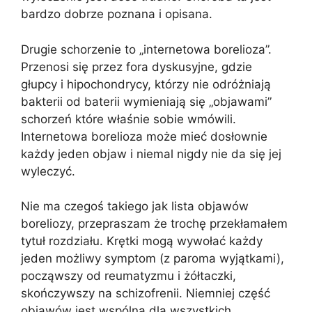
bardzo dobrze poznana i opisana.
Drugie schorzenie to „internetowa borelioza”.
Przenosi się przez fora dyskusyjne, gdzie
głupcy i hipochondrycy, którzy nie odróżniają
bakterii od baterii wymieniają się „objawami”
schorzeń które właśnie sobie wmówili.
Internetowa borelioza może mieć dosłownie
każdy jeden objaw i niemal nigdy nie da się jej
wyleczyć.
Nie ma czegoś takiego jak lista objawów
boreliozy, przepraszam że trochę przekłamałem
tytuł rozdziału. Krętki mogą wywołać każdy
jeden możliwy symptom (z paroma wyjątkami),
począwszy od reumatyzmu i żółtaczki,
skończywszy na schizofrenii. Niemniej część
objawów jest wspólna dla wszystkich