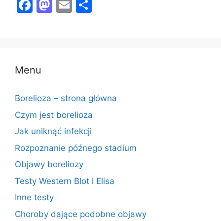
F
M
E
S
a
a
m
h
c
st
ai
ar
e
o
l
e
b
d
Menu
o
o
o
n
Borelioza – strona główna
k
Czym jest borelioza
Jak uniknąć infekcji
Rozpoznanie późnego stadium
Objawy boreliozy
Testy Western Blot i Elisa
Inne testy
Choroby dające podobne objawy